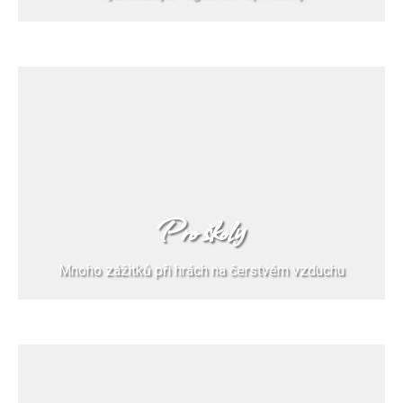
Pro školy
Mnoho zážitků při hrách na čerstvém vzduchu