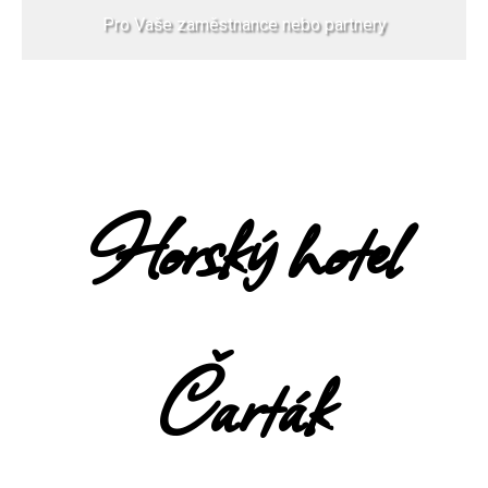
Pro Vaše zaměstnance nebo partnery
Horský hotel
Čarták