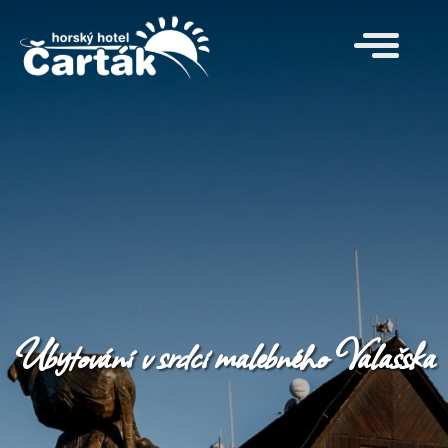
Ubytování v srdci malebného Valašska