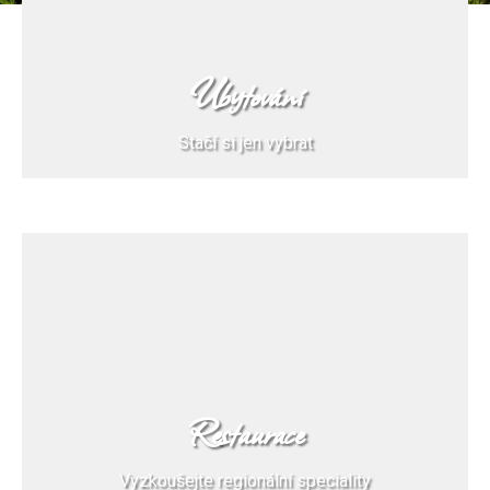
Ubytování
Stačí si jen vybrat
Restaurace
Vyzkoušejte regionální speciality