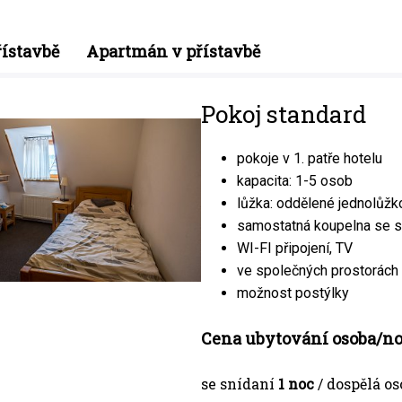
řístavbě
Apartmán v přístavbě
Pokoj standard
pokoje v 1. patře hotelu
kapacita: 1-5 osob
lůžka: oddělené jednolůžk
samostatná koupelna se s
WI-FI připojení, TV
ve společných prostorách k
možnost postýlky
Cena ubytování osoba/n
se snídaní
1 noc
/ dospělá os