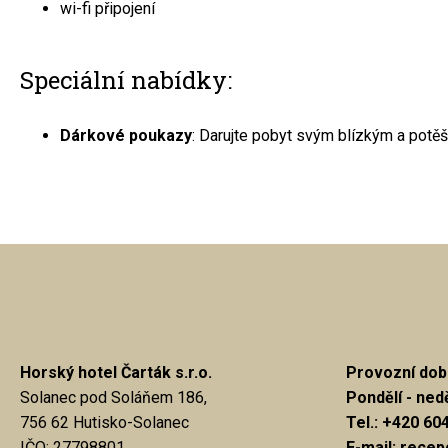
wi-fi připojení
Speciální nabídky:
Dárkové poukazy
: Darujte pobyt svým blízkým a potěš
Horský hotel Čarták s.r.o.
Provozní dob
Solanec pod Soláňem 186,
Pondělí - nedě
756 62 Hutisko-Solanec
Tel.: +420 60
IČO: 27798801
E-mail: rece