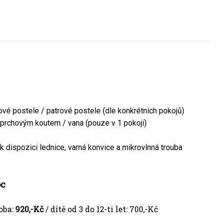
ové postele / patrové postele (dle konkrétních pokojů)
prchovým koutem / vana (pouze v 1 pokoji)
 dispozici lednice, varná konvice a mikrovlnná trouba
oc
oba:
920,-Kč
/ dítě od 3 do 12-ti let: 700,-Kč